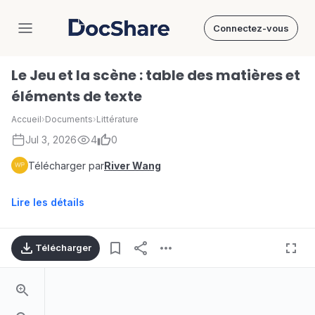
Connectez-vous
DocShare
Le Jeu et la scène : table des matières et
éléments de texte
Accueil
›
Documents
›
Littérature
Jul 3, 2026
4
0
Télécharger par
River Wang
Lire les détails
Télécharger