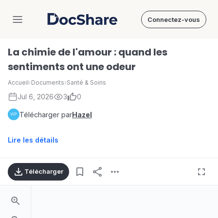
Connectez-vous
DocShare
La chimie de l'amour : quand les
sentiments ont une odeur
Accueil
›
Documents
›
Santé & Soins
Jul 6, 2026
3
0
Télécharger par
Hazel
Lire les détails
Télécharger