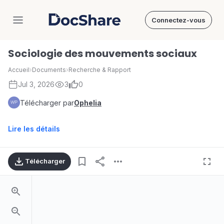
Connectez-vous
DocShare
Sociologie des mouvements sociaux
Accueil
›
Documents
›
Recherche & Rapport
Jul 3, 2026
3
0
Télécharger par
Ophelia
Lire les détails
Télécharger