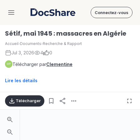
Connectez-vous
DocShare
Sétif, mai 1945 : massacres en Algérie
Accueil
›
Documents
›
Recherche & Rapport
Jul 3, 2026
4
0
Télécharger par
Clementine
Lire les détails
Télécharger