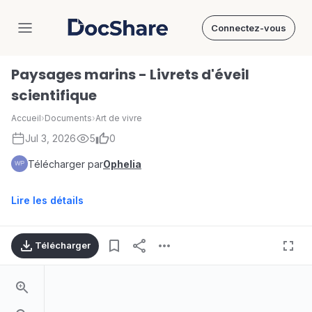
Connectez-vous
DocShare
Paysages marins - Livrets d'éveil
scientifique
Accueil
›
Documents
›
Art de vivre
Jul 3, 2026
5
0
Télécharger par
Ophelia
Lire les détails
Télécharger