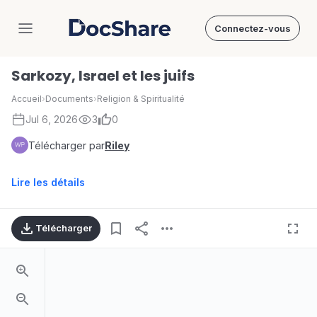
Connectez-vous
DocShare
Sarkozy, Israel et les juifs
Accueil
›
Documents
›
Religion & Spiritualité
Jul 6, 2026
3
0
Télécharger par
Riley
Lire les détails
Télécharger