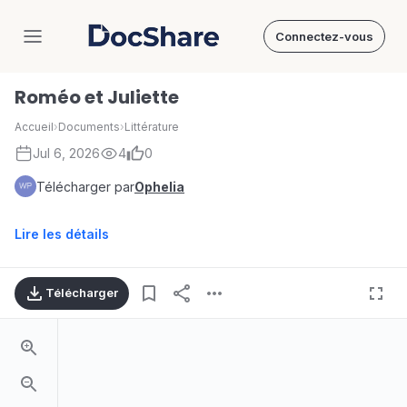
Connectez-vous
DocShare
Roméo et Juliette
Accueil
›
Documents
›
Littérature
Jul 6, 2026
4
0
Télécharger par
Ophelia
Lire les détails
Télécharger