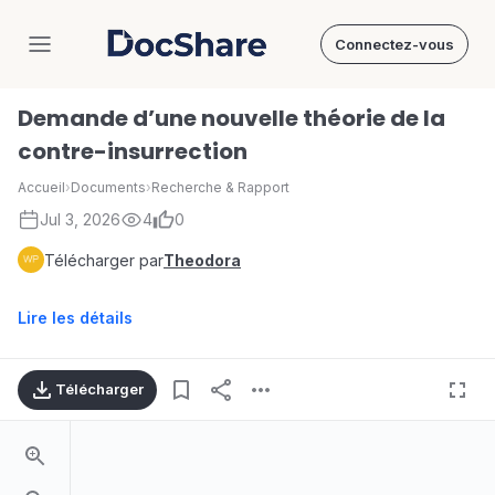
Connectez-vous
DocShare
Demande d’une nouvelle théorie de la
contre-insurrection
Accueil
›
Documents
›
Recherche & Rapport
Jul 3, 2026
4
0
Télécharger par
Theodora
Lire les détails
Télécharger