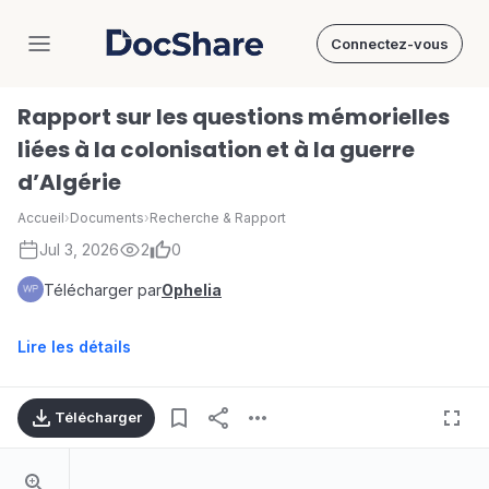
Connectez-vous
DocShare
Rapport sur les questions mémorielles
liées à la colonisation et à la guerre
d’Algérie
Accueil
›
Documents
›
Recherche & Rapport
Jul 3, 2026
2
0
Télécharger par
Ophelia
Lire les détails
Télécharger