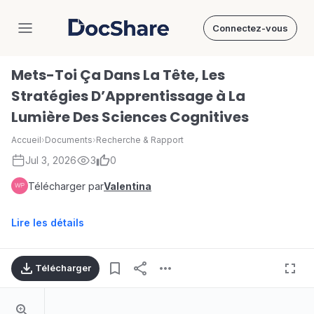
Connectez-vous
DocShare
Mets-Toi Ça Dans La Tête, Les
Stratégies D’Apprentissage à La
Lumière Des Sciences Cognitives
Accueil
›
Documents
›
Recherche & Rapport
Jul 3, 2026
3
0
Télécharger par
Valentina
Lire les détails
Télécharger