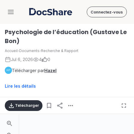
Connectez-vous
DocShare
Psychologie de l’éducation (Gustave Le
Bon)
Accueil
›
Documents
›
Recherche & Rapport
Jul 6, 2026
4
0
Télécharger par
Hazel
Lire les détails
Télécharger