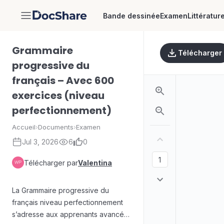
Bande dessinée
Examen
Littératur
DocShare
Grammaire
Télécharger
progressive du
français – Avec 600
exercices (niveau
perfectionnement)
Accueil
›
Documents
›
Examen
Jul 3, 2026
6
0
Télécharger par
Valentina
La Grammaire progressive du
français niveau perfectionnement
s’adresse aux apprenants avancés