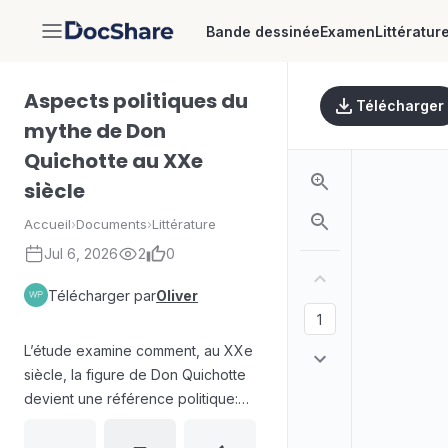
Bande dessinée
Examen
Littératur
DocShare
Aspects politiques du
Télécharger
mythe de Don
Quichotte au XXe
siècle
Accueil
›
Documents
›
Littérature
Jul 6, 2026
2
0
Télécharger par
Oliver
L’étude examine comment, au XXe
siècle, la figure de Don Quichotte
devient une référence politique:
modèle positif d’engagement pour
la justice et la liberté, ou point