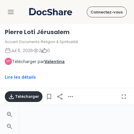
Connectez-vous
DocShare
Pierre Loti Jérusalem
Accueil
›
Documents
›
Religion & Spiritualité
Jul 6, 2026
2
0
Télécharger par
Valentina
Lire les détails
Télécharger