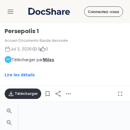
Connectez-vous
DocShare
Persepolis 1
Accueil
›
Documents
›
Bande dessinée
Jul 3, 2026
3
0
Télécharger par
Miles
Lire les détails
Télécharger