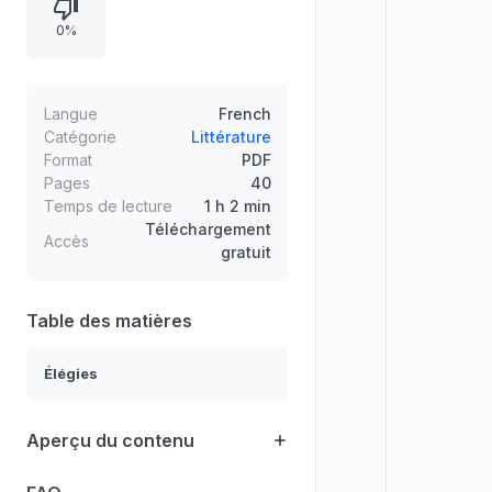
vieillissement, le désir amoureux et
0%
l’admiration d’une châtelaine. La
voix lyrique conjugue tendresse et
lucidité, évoquant la maladie, les
reproches et la force du sentiment,
Langue
French
jusqu’à une proclamation durable
Catégorie
Littérature
Format
PDF
de l’amour.
Pages
40
Temps de lecture
1 h 2 min
Téléchargement
Accès
gratuit
Table des matières
Élégies
Aperçu du contenu