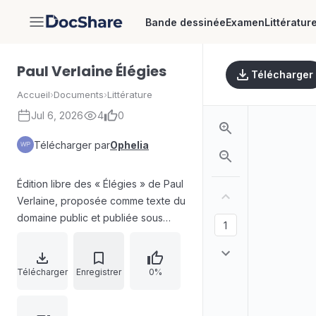
Bande dessinée
Examen
Littératur
DocShare
Paul Verlaine Élégies
Télécharger
Accueil
›
Documents
›
Littérature
Jul 6, 2026
4
0
Télécharger par
Ophelia
Édition libre des « Élégies » de Paul
Verlaine, proposée comme texte du
domaine public et publiée sous
licence Creative Commons BY-SA.
Le document présente la page
d’éditeur et les crédits, puis déroule
Télécharger
Enregistrer
0%
les poèmes à la première
personne, centrés sur le