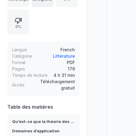
coopération permet parfois
d’obtenir davantage en commun,
tandis que des conflits surgissent
0%
lorsque certains profitent du
désavantage d’autrui. Le cadre
s’applique à l’économie, à la
science politique, à la biologie, à
Langue
French
l’informatique et à la sociologie, dès
Catégorie
Littérature
Format
PDF
lors qu’il existe une interaction
Pages
176
stratégique.
Temps de lecture
4 h 31 min
Téléchargement
Accès
gratuit
Table des matières
Qu’est-ce que la théorie des jeux ?
Domaines d’application