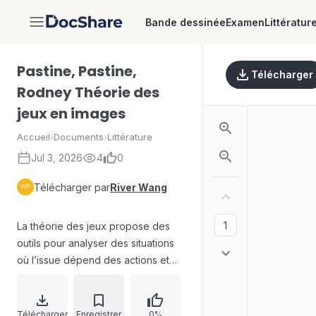
Bande dessinée
Examen
Littératur
DocShare
Pastine, Pastine,
Télécharger
Rodney Théorie des
jeux en images
Accueil
›
Documents
›
Littérature
Jul 3, 2026
4
0
Télécharger par
River Wang
La théorie des jeux propose des
outils pour analyser des situations
où l’issue dépend des actions et
des anticipations des autres. Elle
éclaire le comportement humain
dans des interactions où la
Télécharger
Enregistrer
0%