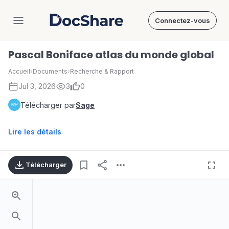
Connectez-vous
DocShare
Pascal Boniface atlas du monde global
Accueil
›
Documents
›
Recherche & Rapport
Jul 3, 2026
3
0
Télécharger par
Sage
Lire les détails
Télécharger