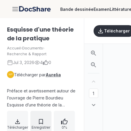
Bande dessinée
Examen
Littératur
DocShare
Esquisse d'une théorie
Télécharger
de la pratique
Accueil
›
Documents
›
Recherche & Rapport
Jul 3, 2026
4
0
Télécharger par
Aurelia
Préface et avertissement autour de
l’ouvrage de Pierre Bourdieu
Esquisse d’une théorie de la
pratique (première édition en 1972),
précédé de Trois études
d’ethnologie kabyle. Le texte situe
Télécharger
Enregistrer
0%