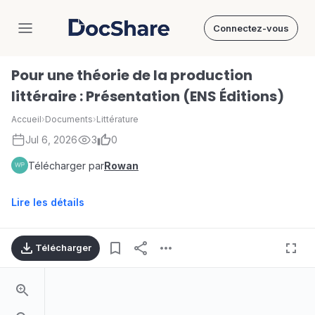
Connectez-vous
DocShare
Pour une théorie de la production
littéraire : Présentation (ENS Éditions)
Accueil
›
Documents
›
Littérature
Jul 6, 2026
3
0
Télécharger par
Rowan
Lire les détails
Télécharger