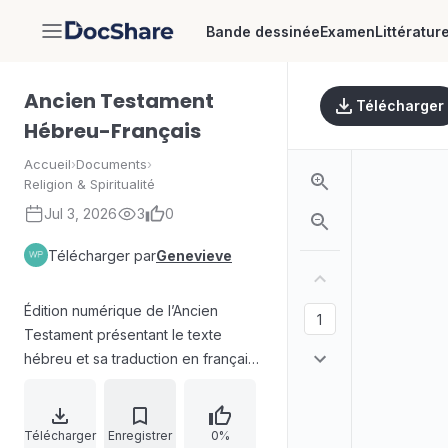
Bande dessinée
Examen
Littératur
DocShare
Ancien Testament
Télécharger
Hébreu-Français
Accueil
›
Documents
›
Religion & Spiritualité
Jul 3, 2026
3
0
Télécharger par
Genevieve
Édition numérique de l’Ancien
Testament présentant le texte
hébreu et sa traduction en français.
Le document précise que l’hébreu
provient du Westminster Leningrad
Codex (WLC) et que la traduction
Télécharger
Enregistrer
0%