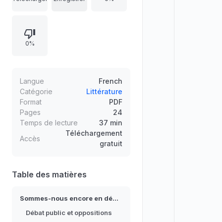
peur, et examine comment des
mesures exceptionnelles (limitations
de circulation, blocages
0%
économiques, dispositifs d’accès
différenciés) ont nourri le sentiment
d’injustice et la controverse sur les
principes démocratiques. Il
Langue
French
interroge aussi la façon dont les
Catégorie
Littérature
Format
PDF
opposants sont disqualifiés.
Pages
24
Temps de lecture
37 min
Téléchargement
Accès
gratuit
Table des matières
Sommes-nous encore en démocratie ?
Débat public et oppositions