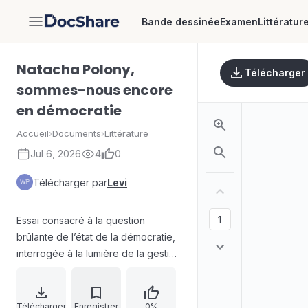
Bande dessinée
Examen
Littératur
DocShare
Natacha Polony,
Télécharger
sommes-nous encore
en démocratie
Accueil
›
Documents
›
Littérature
Jul 6, 2026
4
0
Télécharger par
Levi
Essai consacré à la question
brûlante de l’état de la démocratie,
interrogée à la lumière de la gestion
de la crise sanitaire. Le texte
analyse le glissement du débat
public, entre sidération, espoir puis
Télécharger
Enregistrer
0%