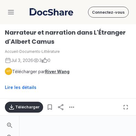
Connectez-vous
DocShare
Narrateur et narration dans L'Étranger
d'Albert Camus
Accueil
›
Documents
›
Littérature
Jul 3, 2026
3
0
Télécharger par
River Wang
Lire les détails
Télécharger