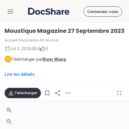
Connectez-vous
DocShare
Moustique Magazine 27 Septembre 2023
Accueil
›
Documents
›
Art de vivre
Jul 3, 2026
4
0
Télécharger par
River Wang
Lire les détails
Télécharger