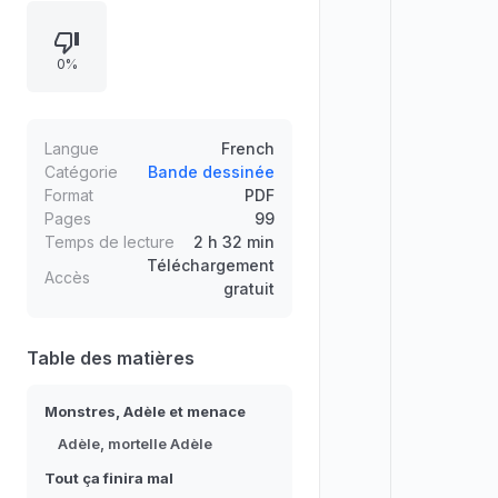
renvoie à l’identité du personnage
et à son site officiel, tandis que le
0%
document rassemble les crédits de
création, de scénario et de
réalisation (dessins, encrage, mise
en couleurs). Mention légale, dépôt
Langue
French
et informations d’édition complètent
Catégorie
Bande dessinée
Format
PDF
l’ensemble.
Pages
99
Temps de lecture
2 h 32 min
Téléchargement
Accès
gratuit
Table des matières
Monstres, Adèle et menace
Adèle, mortelle Adèle
Tout ça finira mal