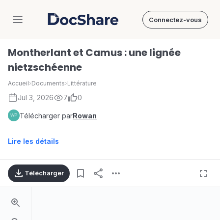
Connectez-vous
DocShare
Montherlant et Camus : une lignée
nietzschéenne
Accueil
›
Documents
›
Littérature
Jul 3, 2026
7
0
Télécharger par
Rowan
Lire les détails
Télécharger