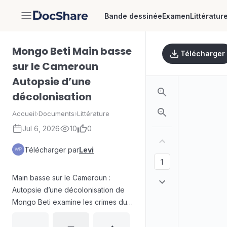
Bande dessinée
Examen
Littératur
DocShare
Mongo Beti Main basse
Télécharger
sur le Cameroun
Autopsie d’une
décolonisation
Accueil
›
Documents
›
Littérature
Jul 6, 2026
10
0
Télécharger par
Levi
Main basse sur le Cameroun :
Autopsie d’une décolonisation de
Mongo Beti examine les crimes du
président Ahmadou Ahidjo et la
manière dont le colonialisme