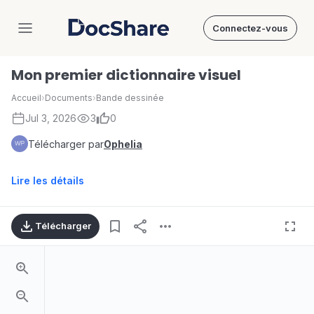
Connectez-vous
DocShare
Mon premier dictionnaire visuel
Accueil
›
Documents
›
Bande dessinée
Jul 3, 2026
3
0
Télécharger par
Ophelia
Lire les détails
Télécharger