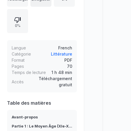
classicisme, Âge classique,
Lumières, romantisme, modernité), il
vise une lecture globale et
0%
pédagogique plutôt qu’un
découpage fragmenté. L’auteur
privilégie la synthèse, les
évolutions, les filiations et les
Langue
French
influences, en mettant en évidence
Catégorie
Littérature
Format
PDF
les notions et les étiquettes propres
Pages
70
à chaque époque ainsi que les
Temps de lecture
1 h 48 min
interactions européennes qui
Téléchargement
Accès
façonnent la production nationale.
gratuit
Table des matières
Avant-propos
Partie 1 : Le Moyen Âge (XIe-XVe siècles)