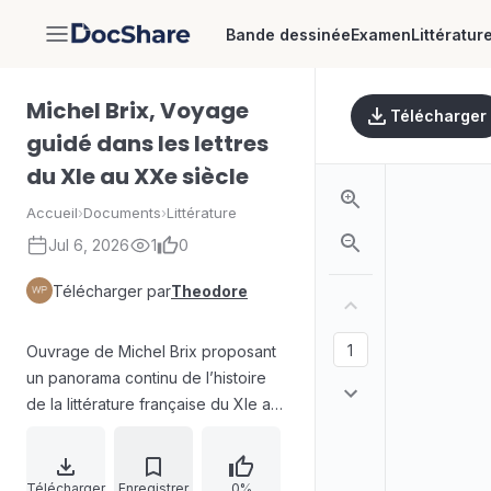
Bande dessinée
Examen
Littératur
DocShare
Michel Brix, Voyage
Télécharger
guidé dans les lettres
du XIe au XXe siècle
Accueil
›
Documents
›
Littérature
Jul 6, 2026
1
0
Télécharger par
Theodore
Ouvrage de Michel Brix proposant
un panorama continu de l’histoire
de la littérature française du XIe au
XXe siècle. Structuré par grandes
périodes (Moyen Âge,
Renaissance, baroque et
Télécharger
Enregistrer
0%