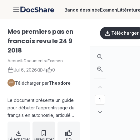
Bande dessinée
Examen
Littératur
DocShare
Mes premiers pas en
Télécharger
francais revu le 24 9
2018
Accueil
›
Documents
›
Examen
Jul 6, 2026
4
0
Télécharger par
Theodore
Le document présente un guide
pour débuter l’apprentissage du
français en autonomie, articulé
autour du système scolaire français
et d’activités d’initiation. Il propose
un aperçu des filières et cycles (du
Télécharger
Enregistrer
0%