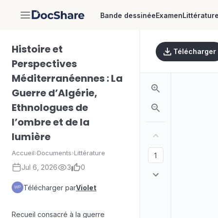
Bande dessinée
Examen
Littératur
DocShare
Histoire et
Télécharger
Perspectives
Méditerranéennes : La
Guerre d’Algérie,
Ethnologues de
l’ombre et de la
lumière
Accueil
›
Documents
›
Littérature
Jul 6, 2026
3
0
Télécharger par
Violet
Recueil consacré à la guerre