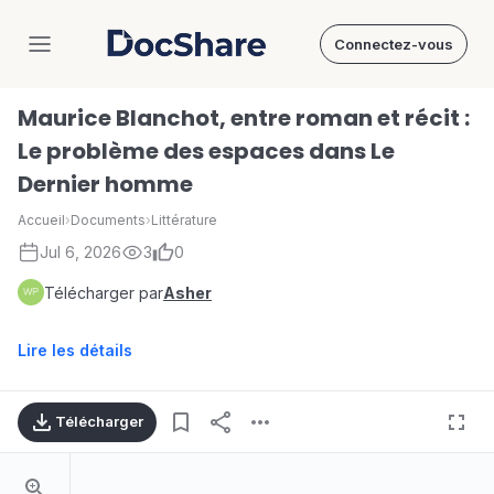
Connectez-vous
DocShare
Maurice Blanchot, entre roman et récit :
Le problème des espaces dans Le
Dernier homme
Accueil
›
Documents
›
Littérature
Jul 6, 2026
3
0
Télécharger par
Asher
Lire les détails
Télécharger