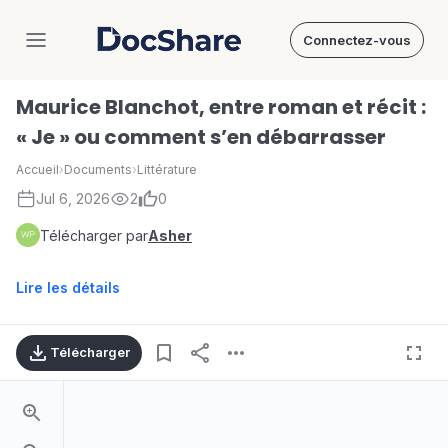
Connectez-vous
DocShare
Maurice Blanchot, entre roman et récit :
« Je » ou comment s’en débarrasser
Accueil
›
Documents
›
Littérature
Jul 6, 2026
2
0
Télécharger par
Asher
Lire les détails
Télécharger