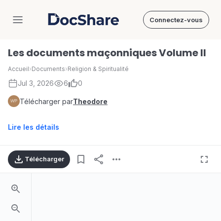
Connectez-vous
DocShare
Les documents maçonniques Volume II
Accueil
›
Documents
›
Religion & Spiritualité
Jul 3, 2026
6
0
Télécharger par
Theodore
Lire les détails
Télécharger