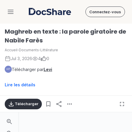
Connectez-vous
DocShare
Maghreb en texte : la parole giratoire de
Nabile Farès
Accueil
›
Documents
›
Littérature
Jul 3, 2026
4
0
Télécharger par
Levi
Lire les détails
Télécharger