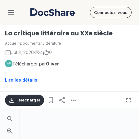
Connectez-vous
DocShare
La critique littéraire au XXe siècle
Accueil
›
Documents
›
Littérature
Jul 3, 2026
4
0
Télécharger par
Oliver
Lire les détails
Télécharger