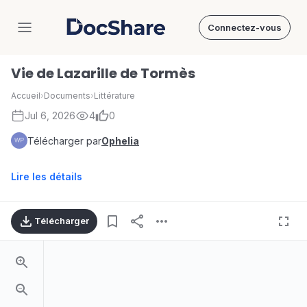
Connectez-vous
DocShare
Vie de Lazarille de Tormès
Accueil
›
Documents
›
Littérature
Jul 6, 2026
4
0
Télécharger par
Ophelia
Lire les détails
Télécharger