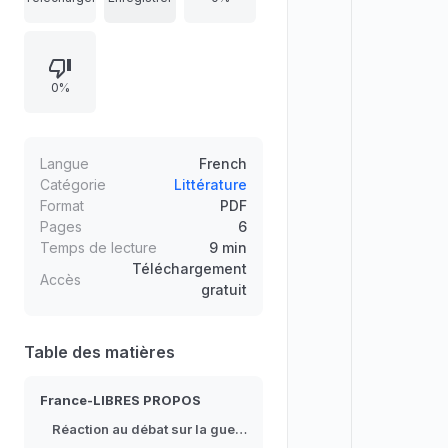
récits jugés caricaturaux et l’oubli
sélectif des souffrances infligées
par le FLN/fellaghas, tout en
0%
défendant l’héritage et la réalité
plurielle de l’Algérie « française ». Il
réclame respect de l’histoire,
objectivité, rigueur et une même
Langue
French
exigence de vérité pour toutes les
Catégorie
Littérature
Format
PDF
mémoires, celles laissées là-bas
Pages
6
comme celles d’en France.
Temps de lecture
9 min
Téléchargement
Accès
gratuit
Table des matières
France-LIBRES PROPOS
Réaction au débat sur la guerre d’Algérie