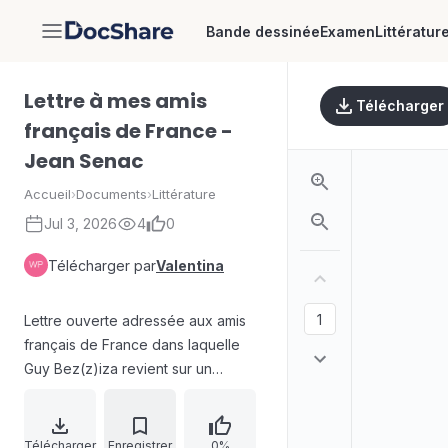
Bande dessinée
Examen
Littératur
DocShare
Lettre à mes amis
Télécharger
français de France -
Jean Senac
Accueil
›
Documents
›
Littérature
Jul 3, 2026
4
0
Télécharger par
Valentina
Lettre ouverte adressée aux amis
français de France dans laquelle
Guy Bez(z)iza revient sur un
malentendu concernant la mémoire
et l’interprétation de la guerre
d’Algérie. L’auteur conteste les
Télécharger
Enregistrer
0%