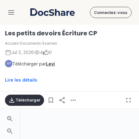
Connectez-vous
DocShare
Les petits devoirs Écriture CP
Accueil
›
Documents
›
Examen
Jul 3, 2026
4
0
Télécharger par
Levi
Lire les détails
Télécharger