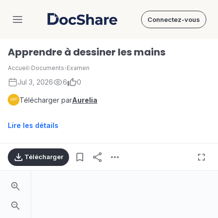
Connectez-vous
DocShare
Apprendre à dessiner les mains
Accueil
›
Documents
›
Examen
Jul 3, 2026
6
0
Télécharger par
Aurelia
Lire les détails
Télécharger