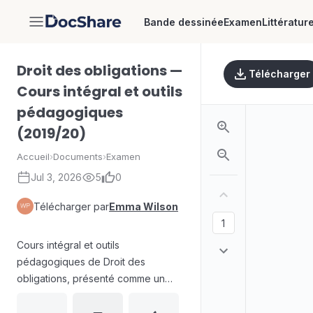
Bande dessinée
Examen
Littératur
DocShare
Droit des obligations —
Télécharger
Cours intégral et outils
pédagogiques
(2019/20)
Accueil
›
Documents
›
Examen
Jul 3, 2026
5
0
Télécharger par
Emma Wilson
Cours intégral et outils
pédagogiques de Droit des
obligations, présenté comme un
support de formation pour les
étudiants. Le document situe