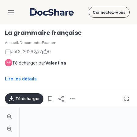
Connectez-vous
DocShare
La grammaire française
Accueil
›
Documents
›
Examen
Jul 3, 2026
2
0
Télécharger par
Valentina
Lire les détails
Télécharger