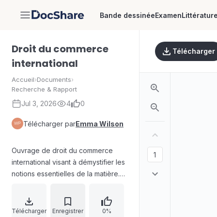
Bande dessinée
Examen
Littératur
DocShare
Droit du commerce
Télécharger
international
Accueil
›
Documents
›
Recherche & Rapport
Jul 3, 2026
4
0
Télécharger par
Emma Wilson
Ouvrage de droit du commerce
international visant à démystifier les
notions essentielles de la matière.
La présentation met l’accent sur la
clarté des règles grâce à
l’indication systématique des
Télécharger
Enregistrer
0%