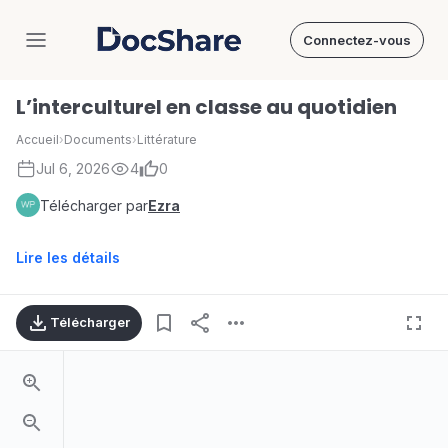
Connectez-vous
DocShare
L’interculturel en classe au quotidien
Accueil
›
Documents
›
Littérature
Jul 6, 2026
4
0
Télécharger par
Ezra
Lire les détails
Télécharger