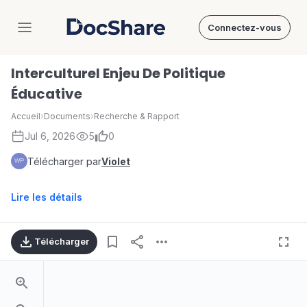
Connectez-vous
DocShare
Interculturel Enjeu De Politique
Éducative
Accueil
›
Documents
›
Recherche & Rapport
Jul 6, 2026
5
0
Télécharger par
Violet
Lire les détails
Télécharger