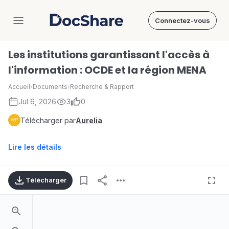
Connectez-vous
DocShare
Les institutions garantissant l'accès à
l'information : OCDE et la région MENA
Accueil
›
Documents
›
Recherche & Rapport
Jul 6, 2026
3
0
Télécharger par
Aurelia
Lire les détails
Télécharger