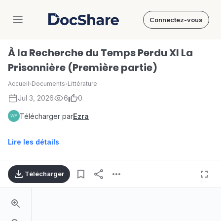
Connectez-vous
DocShare
À la Recherche du Temps Perdu XI La
Prisonnière (Première partie)
Accueil
›
Documents
›
Littérature
Jul 3, 2026
6
0
Télécharger par
Ezra
Lire les détails
Télécharger