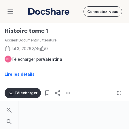
Connectez-vous
DocShare
Histoire tome 1
Accueil
›
Documents
›
Littérature
Jul 3, 2026
5
0
Télécharger par
Valentina
Lire les détails
Télécharger