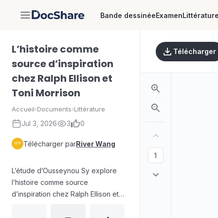
Bande dessinée
Examen
Littératur
DocShare
L’histoire comme
Télécharger
source d’inspiration
chez Ralph Ellison et
Toni Morrison
Accueil
›
Documents
›
Littérature
Jul 3, 2026
3
0
Télécharger par
River Wang
L’étude d’Ousseynou Sy explore
l’histoire comme source
d’inspiration chez Ralph Ellison et
Toni Morrison à travers une analyse
des liens entre discours historique