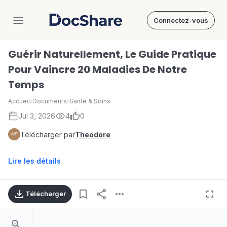
Connectez-vous
DocShare
Guérir Naturellement, Le Guide Pratique
Pour Vaincre 20 Maladies De Notre
Temps
Accueil
›
Documents
›
Santé & Soins
Jul 3, 2026
4
0
Télécharger par
Theodore
Lire les détails
Télécharger